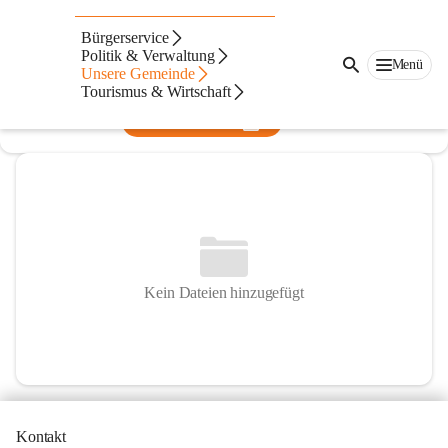
NÖ Landeskindergarten Alland
Bürgerservice
Politik & Verwaltung
@landeskindergarten-alland
Menü
Unsere Gemeinde
Kindergarten
Tourismus & Wirtschaft
In CITIES öffnen
Kein Dateien hinzugefügt
Kontakt