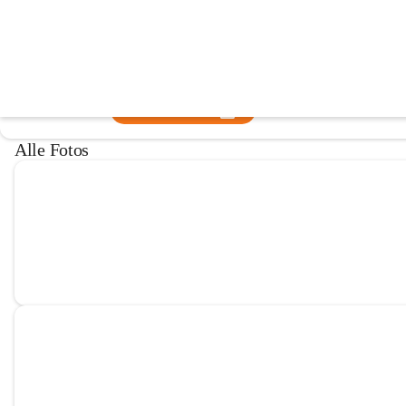
Pfarre Alland
@pfarre-alland
Pfarre
In CITIES öffnen
Alle Fotos